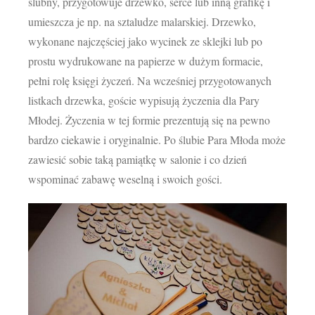
ślubny, przygotowuje drzewko, serce lub inną grafikę i
umieszcza je np. na sztaludze malarskiej. Drzewko,
wykonane najczęściej jako wycinek ze sklejki lub po
prostu wydrukowane na papierze w dużym formacie,
pełni rolę księgi życzeń. Na wcześniej przygotowanych
listkach drzewka, goście wypisują życzenia dla Pary
Młodej. Życzenia w tej formie prezentują się na pewno
bardzo ciekawie i oryginalnie. Po ślubie Para Młoda może
zawiesić sobie taką pamiątkę w salonie i co dzień
wspominać zabawę weselną i swoich gości.