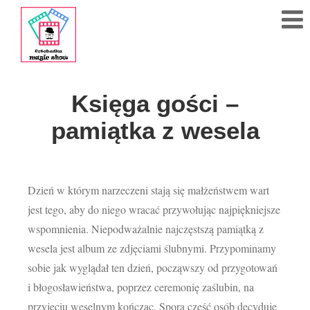
795
414
123
Księga gości –
pamiątka z wesela
Polub
nas!
Strona
Dzień w którym narzeczeni stają się małżeństwem wart
Główna
jest tego, aby do niego wracać przywołując najpiękniejsze
Cennik
wspomnienia. Niepodważalnie najczęstszą pamiątką z
wesela jest album ze zdjęciami ślubnymi. Przypominamy
Akcesoria
sobie jak wyglądał ten dzień, począwszy od przygotowań
i błogosławieństwa, poprzez ceremonię zaślubin, na
Galeria
przyjęciu weselnym kończąc. Spora część osób decyduje