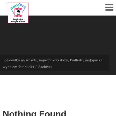
795
414
123
Polub
nas!
Fotobudka na weselę, imprezę - Kraków, Podhale, małoposka |
wynajem fotobudki
Archives
Strona
Główna
Cennik
Akcesoria
Galeria
Nothing Found