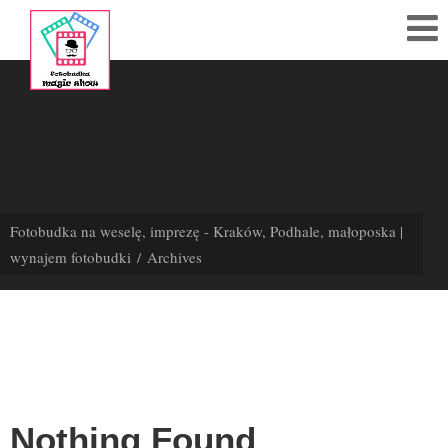
795
414
123
Polub
nas!
Fotobudka na weselę, imprezę - Kraków, Podhale, małoposka |
wynajem fotobudki
Archives
Strona
Główna
Cennik
Akcesoria
Galeria
Nothing Found